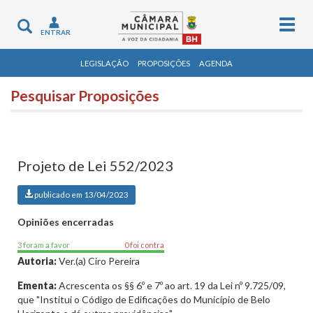
Togg
Toggle
ENTRAR
navig
navigation
LEGISLAÇÃO
PROPOSIÇÕES
AGENDA
Pesquisar Proposições
Projeto de Lei 552/2023
publicado em 13/04/2023
Opiniões encerradas
3 foram a favor
0 foi contra
Autoria:
Ver.(a) Ciro Pereira
Ementa:
Acrescenta os §§ 6º e 7º ao art. 19 da Lei nº 9.725/09,
que "Institui o Código de Edificações do Município de Belo