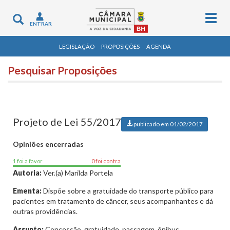
Togg
Toggle
ENTRAR
navig
navigation
LEGISLAÇÃO
PROPOSIÇÕES
AGENDA
Pesquisar Proposições
Projeto de Lei 55/2017
publicado em 01/02/2017
Opiniões encerradas
1 foi a favor
0 foi contra
Autoria:
Ver.(a) Marilda Portela
Ementa:
Dispõe sobre a gratuidade do transporte público para
pacientes em tratamento de câncer, seus acompanhantes e dá
outras providências.
Assunto:
Concessão, gratuidade, passagem, ônibus,