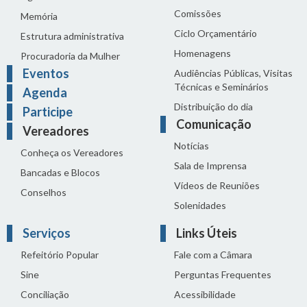
Comissões
Memória
Ciclo Orçamentário
Estrutura administrativa
Homenagens
Procuradoria da Mulher
Eventos
Audiências Públicas, Visitas
Técnicas e Seminários
Agenda
Distribuição do dia
Participe
Comunicação
Vereadores
Notícias
Conheça os Vereadores
Sala de Imprensa
Bancadas e Blocos
Vídeos de Reuniões
Conselhos
Solenidades
Serviços
Links Úteis
Refeitório Popular
Fale com a Câmara
Sine
Perguntas Frequentes
Conciliação
Acessibilidade