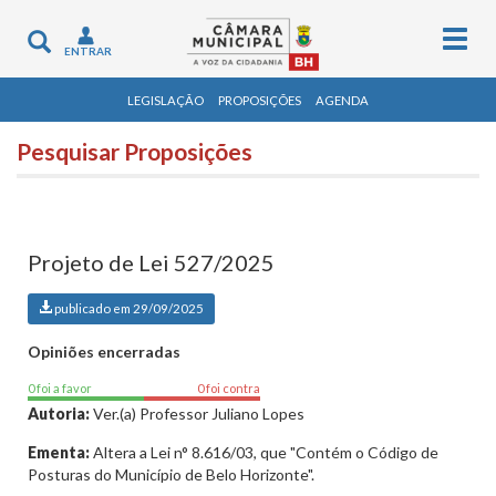
Togg
Toggle
ENTRAR
navig
navigation
LEGISLAÇÃO
PROPOSIÇÕES
AGENDA
Pesquisar Proposições
Projeto de Lei 527/2025
publicado em 29/09/2025
Opiniões encerradas
0 foi a favor
0 foi contra
Autoria:
Ver.(a) Professor Juliano Lopes
Ementa:
Altera a Lei n° 8.616/03, que "Contém o Código de
Posturas do Município de Belo Horizonte".