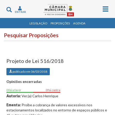
Togg
Toggle
ENTRAR
navig
navigation
LEGISLAÇÃO
PROPOSIÇÕES
AGENDA
Pesquisar Proposições
Projeto de Lei 516/2018
publicado em 06/03/2018
Opiniões encerradas
0 foi a favor
0 foi contra
Autoria:
Ver.(a) Carlos Henrique
Ementa:
Proíbe a cobrança de valores excessivos nos
estacionamentos localizados no entorno de espaços públicos e