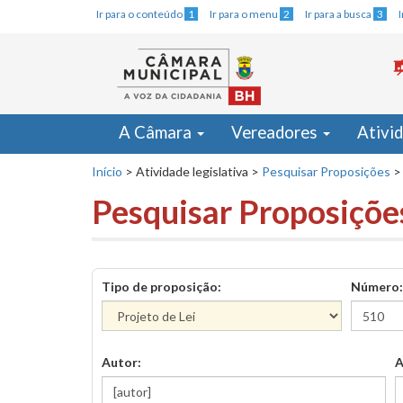
Ir para o conteúdo
1
Ir para o menu
2
Ir para a busca
3
A Câmara
Vereadores
Ativi
Início
>
Atividade legislativa
>
Pesquisar Proposições
>
Pesquisar Proposiçõe
Tipo de proposição:
Número:
Autor:
A