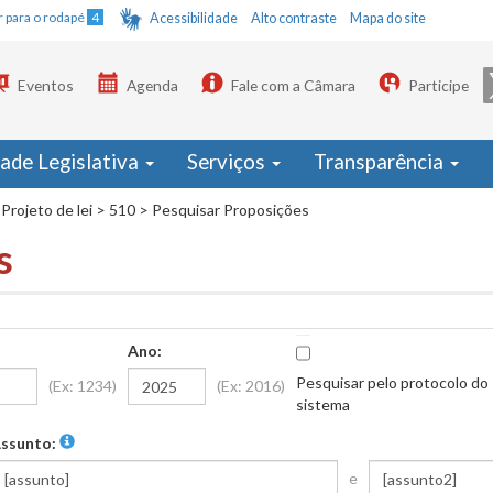
Ir para o rodapé
4
Acessibilidade
Alto contraste
Mapa do site
Eventos
Agenda
Fale com a Câmara
Participe
dade Legislativa
Serviços
Transparência
Projeto de lei
>
510
>
Pesquisar Proposições
s
Ano:
Pesquisar pelo protocolo do
(Ex: 1234)
(Ex: 2016)
sistema
ssunto:
e