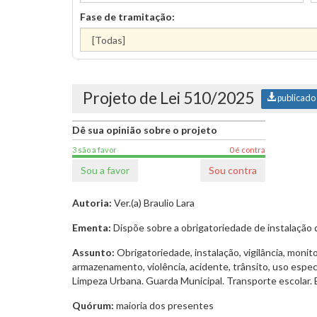
Fase de tramitação:
Projeto de Lei 510/2025
publicado
Dê sua opinião sobre o projeto
3 são a favor
0 é contra
Sou a favor
Sou contra
Autoria:
Ver.(a) Braulio Lara
Ementa:
Dispõe sobre a obrigatoriedade de instalação 
Assunto:
Obrigatoriedade, instalação, vigilância, monito
armazenamento, violência, acidente, trânsito, uso especi
Limpeza Urbana. Guarda Municipal. Transporte escolar. 
Quórum:
maioria dos presentes