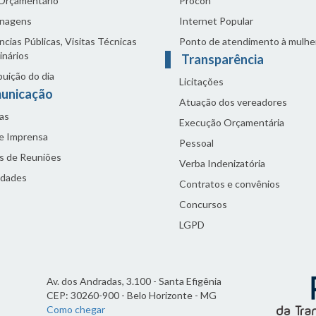
 Orçamentário
Procon
nagens
Internet Popular
cias Públicas, Visitas Técnicas
Ponto de atendimento à mulhe
inários
Transparência
buição do dia
Licitações
unicação
Atuação dos vereadores
as
Execução Orçamentária
de Imprensa
Pessoal
s de Reuniões
Verba Indenizatória
idades
Contratos e convênios
Concursos
LGPD
Av. dos Andradas, 3.100 - Santa Efigênia
CEP: 30260-900 - Belo Horizonte - MG
Como chegar