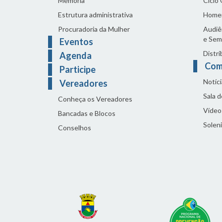
Memória
Ciclo
Estrutura administrativa
Home
Procuradoria da Mulher
Audiên
e Sem
Eventos
Distri
Agenda
Com
Participe
Notíci
Vereadores
Sala 
Conheça os Vereadores
Vídeo
Bancadas e Blocos
Solen
Conselhos