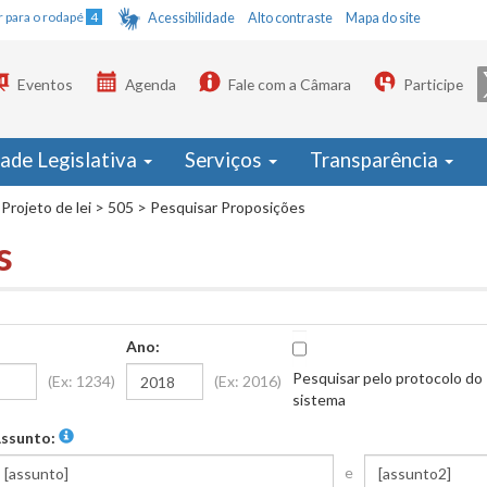
Ir para o rodapé
4
Acessibilidade
Alto contraste
Mapa do site
Eventos
Agenda
Fale com a Câmara
Participe
dade Legislativa
Serviços
Transparência
Projeto de lei
>
505
>
Pesquisar Proposições
s
Ano:
Pesquisar pelo protocolo do
(Ex: 1234)
(Ex: 2016)
sistema
ssunto:
e