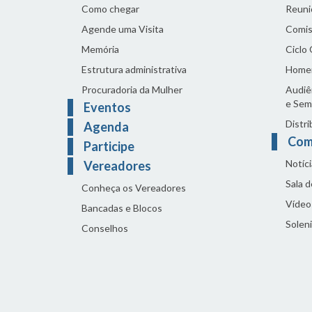
Como chegar
Reuni
Agende uma Visita
Comis
Memória
Ciclo
Estrutura administrativa
Home
Procuradoria da Mulher
Audiên
e Sem
Eventos
Distri
Agenda
Com
Participe
Notíci
Vereadores
Sala 
Conheça os Vereadores
Vídeo
Bancadas e Blocos
Solen
Conselhos