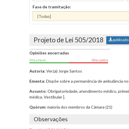
Fase de tramitação:
Projeto de Lei 505/2018
publicado
Opiniões encerradas
0 foi a favor
0 foi contra
Autoria:
Ver.(a) Jorge Santos
Ementa:
Dispõe sobre a permanência de ambulância nos l
Assunto:
Obrigatoriedade, atendimento médico, primeiros
médica. Vestibular ].
Quórum:
maioria dos membros da Câmara (21)
Observações