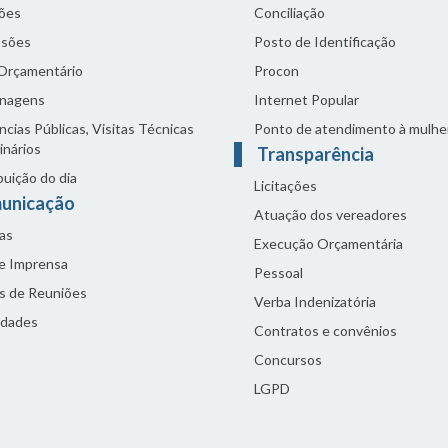
ões
Conciliação
sões
Posto de Identificação
 Orçamentário
Procon
nagens
Internet Popular
cias Públicas, Visitas Técnicas
Ponto de atendimento à mulhe
inários
Transparência
buição do dia
Licitações
unicação
Atuação dos vereadores
as
Execução Orçamentária
de Imprensa
Pessoal
s de Reuniões
Verba Indenizatória
idades
Contratos e convênios
Concursos
LGPD