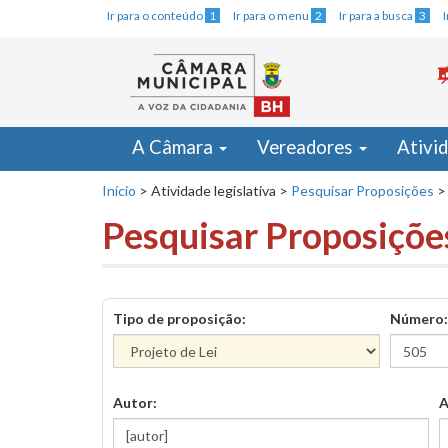
Ir para o conteúdo
1
Ir para o menu
2
Ir para a busca
3
A Câmara
Vereadores
Ativi
Início
>
Atividade legislativa
>
Pesquisar Proposições
>
Pesquisar Proposiçõe
Tipo de proposição:
Número:
Autor:
A