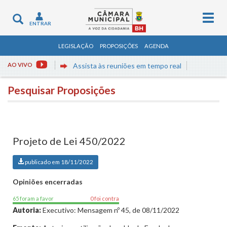
Togg
Toggle
ENTRAR
navig
navigation
LEGISLAÇÃO
PROPOSIÇÕES
AGENDA
AO VIVO
Assista às reuniões em tempo real
Pesquisar Proposições
Projeto de Lei 450/2022
publicado em 18/11/2022
Opiniões encerradas
65 foram a favor
0 foi contra
Autoria:
Executivo: Mensagem nº 45, de 08/11/2022