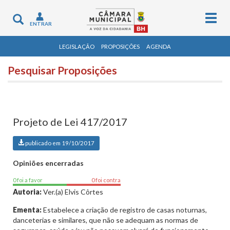
Togg
Toggle
ENTRAR
navig
navigation
LEGISLAÇÃO
PROPOSIÇÕES
AGENDA
Pesquisar Proposições
Projeto de Lei 417/2017
publicado em 19/10/2017
Opiniões encerradas
0 foi a favor
0 foi contra
Autoria:
Ver.(a) Elvis Côrtes
Ementa:
Estabelece a criação de registro de casas noturnas,
danceterias e similares, que não se adequam as normas de