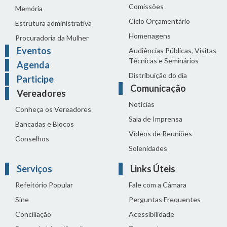
Comissões
Memória
Ciclo Orçamentário
Estrutura administrativa
Homenagens
Procuradoria da Mulher
Eventos
Audiências Públicas, Visitas
Técnicas e Seminários
Agenda
Distribuição do dia
Participe
Comunicação
Vereadores
Notícias
Conheça os Vereadores
Sala de Imprensa
Bancadas e Blocos
Vídeos de Reuniões
Conselhos
Solenidades
Serviços
Links Úteis
Refeitório Popular
Fale com a Câmara
Sine
Perguntas Frequentes
Conciliação
Acessibilidade