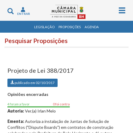
Togg
Toggle
ENTRAR
navig
navigation
LEGISLAÇÃO
PROPOSIÇÕES
AGENDA
Pesquisar Proposições
Projeto de Lei 388/2017
publicado em 02/10/2017
Opiniões encerradas
4 foram a favor
0 foi contra
Autoria:
Ver.(a) Irlan Melo
Ementa:
Autoriza a instalação de Juntas de Solução de
Conflitos ("Dispute Boards") em contratos de construção