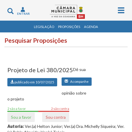
Togg
Toggle
ENTRAR
navig
navigation
LEGISLAÇÃO
PROPOSIÇÕES
AGENDA
Pesquisar Proposições
Projeto de Lei 380/2025
Dê sua
Acompanhe
publicado em 10/07/2025
opinião sobre
o projeto
2 são a favor
2 são contra
Sou a favor
Sou contra
Autoria:
Ver.(a) Helton Junior; Ver.(a) Dra. Michelly Siqueira; Ver.