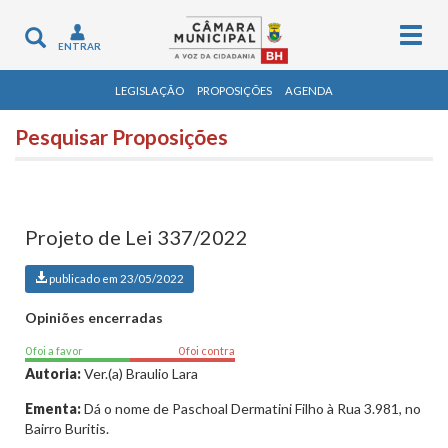
Togg
Toggle
ENTRAR
navig
navigation
LEGISLAÇÃO
PROPOSIÇÕES
AGENDA
Pesquisar Proposições
Projeto de Lei 337/2022
publicado em 23/05/2022
Opiniões encerradas
0 foi a favor
0 foi contra
Autoria:
Ver.(a) Braulio Lara
Ementa:
Dá o nome de Paschoal Dermatini Filho à Rua 3.981, no
Bairro Buritis.