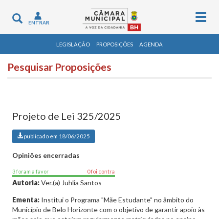
Togg
Toggle
ENTRAR
navig
navigation
LEGISLAÇÃO
PROPOSIÇÕES
AGENDA
Pesquisar Proposições
Projeto de Lei 325/2025
publicado em 18/06/2025
Opiniões encerradas
3 foram a favor
0 foi contra
Autoria:
Ver.(a) Juhlia Santos
Ementa:
Institui o Programa "Mãe Estudante" no âmbito do
Município de Belo Horizonte com o objetivo de garantir apoio às