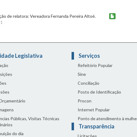
ção de relatora: Vereadora Fernanda Pereira Altoé.
21
idade Legislativa
Serviços
lação
Refeitório Popular
sições
Sine
ões
Conciliação
sões
Posto de Identificação
 Orçamentário
Procon
nagens
Internet Popular
cias Públicas, Visitas Técnicas
Ponto de atendimento à mulhe
inários
Transparência
buição do dia
Licitações