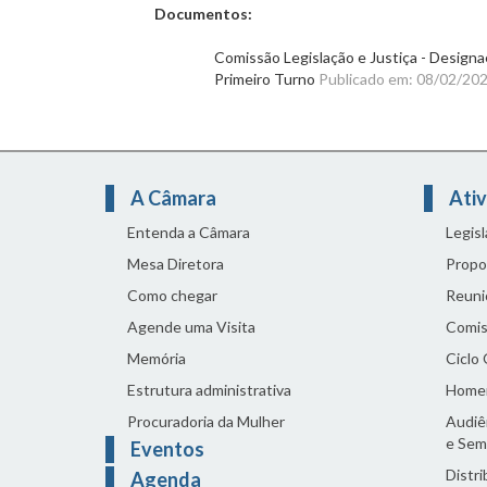
Documentos:
Comissão Legislação e Justiça - Designa
Primeiro Turno
Publicado em: 08/02/20
A Câmara
Ativ
Entenda a Câmara
Legis
Mesa Diretora
Propo
Como chegar
Reuni
Agende uma Visita
Comis
Memória
Ciclo
Estrutura administrativa
Home
Procuradoria da Mulher
Audiên
e Sem
Eventos
Distri
Agenda