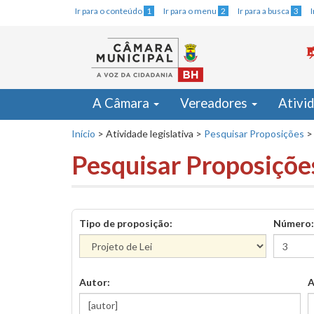
Ir para o conteúdo
1
Ir para o menu
2
Ir para a busca
3
A Câmara
Vereadores
Ativi
Início
>
Atividade legislativa
>
Pesquisar Proposições
>
Pesquisar Proposiçõe
Tipo de proposição:
Número:
Autor:
A