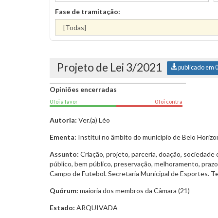
Fase de tramitação:
Projeto de Lei 3/2021
publicado em 
Opiniões encerradas
0 foi a favor
0 foi contra
Autoria:
Ver.(a) Léo
Ementa:
Institui no âmbito do município de Belo Horiz
Assunto:
Criação, projeto, parceria, doação, sociedade
público, bem público, preservação, melhoramento, prazo,
Campo de Futebol. Secretaria Municipal de Esportes. T
Quórum:
maioria dos membros da Câmara (21)
Estado:
ARQUIVADA