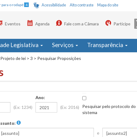
Ir para o rodapé
4
Acessibilidade
Alto contraste
Mapa do site
Eventos
Agenda
Fale com a Câmara
Participe
dade Legislativa
Serviços
Transparência
Projeto de lei
>
3
>
Pesquisar Proposições
s
Ano:
Pesquisar pelo protocolo do
(Ex: 1234)
(Ex: 2016)
sistema
ssunto:
e