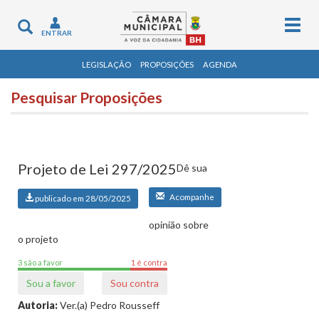
Togg
Toggle
ENTRAR
navig
navigation
LEGISLAÇÃO
PROPOSIÇÕES
AGENDA
Pesquisar Proposições
Projeto de Lei 297/2025
Dê sua
Acompanhe
publicado em 28/05/2025
opinião sobre
o projeto
3 são a favor
1 é contra
Sou a favor
Sou contra
Autoria:
Ver.(a) Pedro Rousseff