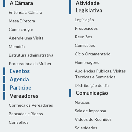
A Câmara
Atividade
Legislativa
Entenda a Câmara
Legislação
Mesa Diretora
Proposições
Como chegar
Reuniões
Agende uma Visita
Comissões
Memória
Ciclo Orçamentário
Estrutura administrativa
Homenagens
Procuradoria da Mulher
Eventos
Audiências Públicas, Visitas
Técnicas e Seminários
Agenda
Distribuição do dia
Participe
Comunicação
Vereadores
Notícias
Conheça os Vereadores
Sala de Imprensa
Bancadas e Blocos
Vídeos de Reuniões
Conselhos
Solenidades