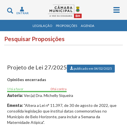
Togg
Toggle
ENTRAR
navig
navigation
LEGISLAÇÃO
PROPOSIÇÕES
AGENDA
Pesquisar Proposições
Projeto de Lei 27/2025
publicado em 04/02/2025
Opiniões encerradas
1 foi a favor
0 foi contra
Autoria:
Ver.(a) Dra. Michelly Siqueira
Ementa:
"Altera a Lei n° 11.397, de 30 de agosto de 2022, que
consolida legislação que institui datas comemorativas no
Município de Belo Horizonte, para incluir a Semana da
Maternidade Atípica".