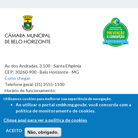
Av. dos Andradas, 3.100 - Santa Efigênia
CEP: 30260-900 - Belo Horizonte - MG
Como chegar
Telefone geral: (31) 3555-1100
Horário de funcionamento:
7h às 19h
Utilizamos cookies para melhorar sua experiência de navegação.
Ao utilizar o portal cmbh.mg.gov.br, você concorda com a
política de monitoramento de cookies.
Clique aqui para ver a política de cookies
FALE COM A CÂMARA
ACEITO
Não, obrigado.
Ouvidoria - Lei de Acesso à Informação