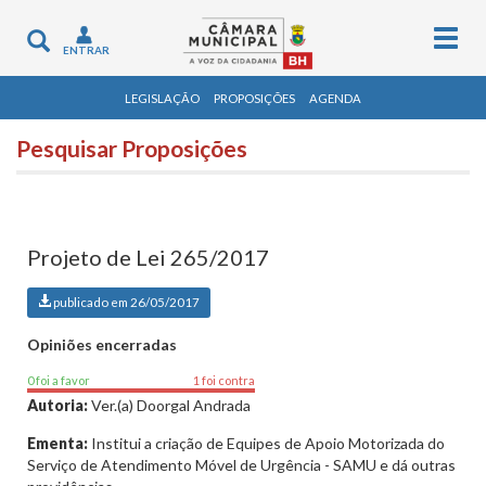
Togg
Toggle
ENTRAR
navig
navigation
LEGISLAÇÃO
PROPOSIÇÕES
AGENDA
Pesquisar Proposições
Projeto de Lei 265/2017
publicado em 26/05/2017
Opiniões encerradas
0 foi a favor
1 foi contra
Autoria:
Ver.(a) Doorgal Andrada
Ementa:
Institui a criação de Equipes de Apoio Motorizada do
Serviço de Atendimento Móvel de Urgência - SAMU e dá outras