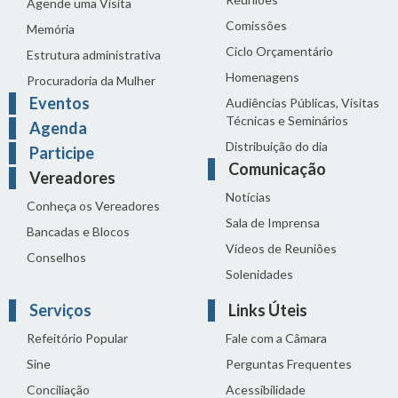
Agende uma Visita
Comissões
Memória
Ciclo Orçamentário
Estrutura administrativa
Homenagens
Procuradoria da Mulher
Eventos
Audiências Públicas, Visitas
Técnicas e Seminários
Agenda
Distribuição do dia
Participe
Comunicação
Vereadores
Notícias
Conheça os Vereadores
Sala de Imprensa
Bancadas e Blocos
Vídeos de Reuniões
Conselhos
Solenidades
Serviços
Links Úteis
Refeitório Popular
Fale com a Câmara
Sine
Perguntas Frequentes
Conciliação
Acessibilidade