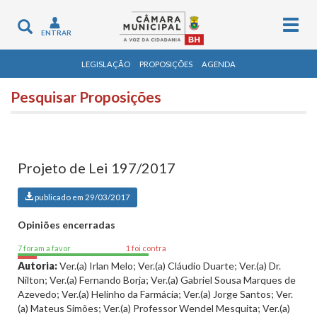
Togg
Toggle
ENTRAR
navig
navigation
LEGISLAÇÃO
PROPOSIÇÕES
AGENDA
Pesquisar Proposições
Projeto de Lei 197/2017
publicado em 29/03/2017
Opiniões encerradas
7 foram a favor
1 foi contra
Autoria:
Ver.(a) Irlan Melo; Ver.(a) Cláudio Duarte; Ver.(a) Dr.
Nilton; Ver.(a) Fernando Borja; Ver.(a) Gabriel Sousa Marques de
Azevedo; Ver.(a) Helinho da Farmácia; Ver.(a) Jorge Santos; Ver.
(a) Mateus Simões; Ver.(a) Professor Wendel Mesquita; Ver.(a)