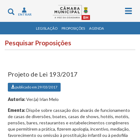
Togg
Toggle
ENTRAR
navig
navigation
LEGISLAÇÃO
PROPOSIÇÕES
AGENDA
Pesquisar Proposições
Projeto de Lei 193/2017
publicado em 29/03/2017
Autoria:
Ver.(a) Irlan Melo
Ementa:
Dispõe sobre cassação dos alvarás de funcionamento
de casas de diversões, boates, casas de shows, hotéis, motéis,
pensões, bares, restaurantes e estabelecimentos congêneres
que permitirem a prática, fizerem apologia, incentivo, mediação,
favorecimento ou omissão à prostituição infantil ou à pedofilia