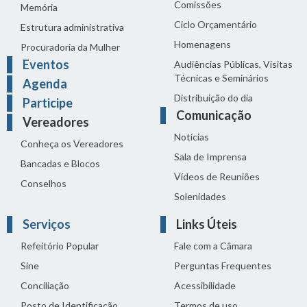
Comissões
Memória
Ciclo Orçamentário
Estrutura administrativa
Homenagens
Procuradoria da Mulher
Eventos
Audiências Públicas, Visitas
Técnicas e Seminários
Agenda
Distribuição do dia
Participe
Comunicação
Vereadores
Notícias
Conheça os Vereadores
Sala de Imprensa
Bancadas e Blocos
Vídeos de Reuniões
Conselhos
Solenidades
Serviços
Links Úteis
Refeitório Popular
Fale com a Câmara
Sine
Perguntas Frequentes
Conciliação
Acessibilidade
Posto de Identificação
Termos de uso