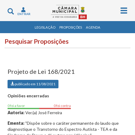
Togg
Toggle
ENTRAR
navig
navigation
LEGISLAÇÃO
PROPOSIÇÕES
AGENDA
Pesquisar Proposições
Projeto de Lei 168/2021
publicado em 11/08/2021
Opiniões encerradas
0 foi a favor
0 foi contra
Autoria:
Ver.(a) José Ferreira
Ementa:
"Dispõe sobre o caráter permanente do laudo que
diagnostique o Transtorno do Espectro Autista - TEA e da