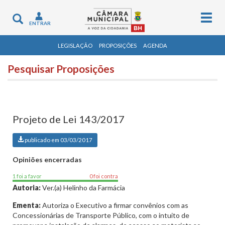
Togg
Toggle
ENTRAR
navig
navigation
LEGISLAÇÃO
PROPOSIÇÕES
AGENDA
Pesquisar Proposições
Projeto de Lei 143/2017
publicado em 03/03/2017
Opiniões encerradas
1 foi a favor
0 foi contra
Autoria:
Ver.(a) Helinho da Farmácia
Ementa:
Autoriza o Executivo a firmar convênios com as
Concessionárias de Transporte Público, com o intuito de