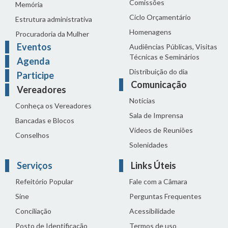
Comissões
Memória
Ciclo Orçamentário
Estrutura administrativa
Homenagens
Procuradoria da Mulher
Eventos
Audiências Públicas, Visitas
Técnicas e Seminários
Agenda
Distribuição do dia
Participe
Comunicação
Vereadores
Notícias
Conheça os Vereadores
Sala de Imprensa
Bancadas e Blocos
Vídeos de Reuniões
Conselhos
Solenidades
Serviços
Links Úteis
Refeitório Popular
Fale com a Câmara
Sine
Perguntas Frequentes
Conciliação
Acessibilidade
Posto de Identificação
Termos de uso