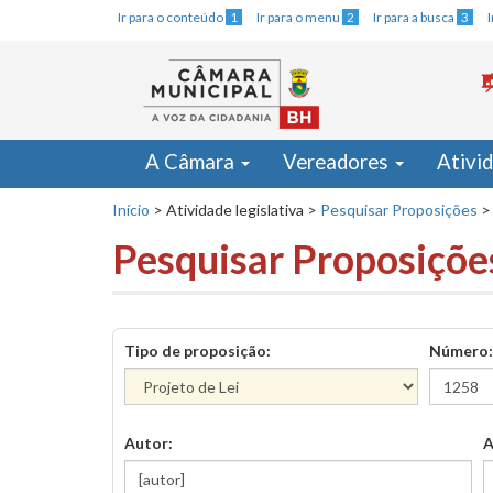
Ir para o conteúdo
1
Ir para o menu
2
Ir para a busca
3
A Câmara
Vereadores
Ativi
Início
>
Atividade legislativa
>
Pesquisar Proposições
>
Pesquisar Proposiçõe
Tipo de proposição:
Número:
Autor:
A