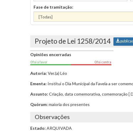
Fase de tramitação:
Projeto de Lei 1258/2014
publica
Opiniões encerradas
0 foi a favor
0 foi contra
Autoria:
Ver.(a) Léo
Ementa:
Institui o Dia Municipal da Favela a ser come
Assunto:
Criação, data comemorativa, comemoração [ Di
Quórum:
maioria dos presentes
Observações
Estado:
ARQUIVADA