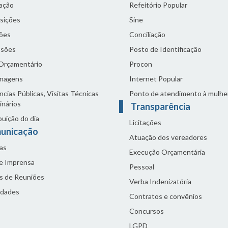
lação
Refeitório Popular
sições
Sine
ões
Conciliação
sões
Posto de Identificação
 Orçamentário
Procon
nagens
Internet Popular
cias Públicas, Visitas Técnicas
Ponto de atendimento à mulhe
inários
Transparência
buição do dia
Licitações
unicação
Atuação dos vereadores
as
Execução Orçamentária
de Imprensa
Pessoal
s de Reuniões
Verba Indenizatória
idades
Contratos e convênios
Concursos
LGPD