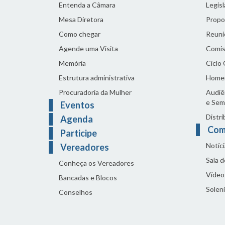
Entenda a Câmara
Legis
Mesa Diretora
Propo
Como chegar
Reuni
Agende uma Visita
Comis
Memória
Ciclo
Estrutura administrativa
Home
Procuradoria da Mulher
Audiên
e Sem
Eventos
Distri
Agenda
Com
Participe
Notíci
Vereadores
Sala 
Conheça os Vereadores
Vídeo
Bancadas e Blocos
Solen
Conselhos