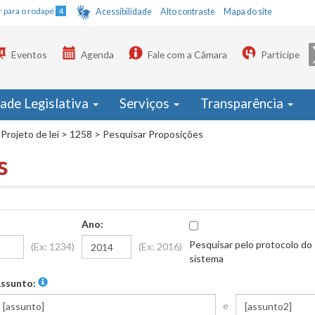
Ir para o rodapé
4
Acessibilidade
Alto contraste
Mapa do site
Eventos
Agenda
Fale com a Câmara
Participe
dade Legislativa
Serviços
Transparência
Projeto de lei
>
1258
>
Pesquisar Proposições
s
Ano:
Pesquisar pelo protocolo do
(Ex: 1234)
(Ex: 2016)
sistema
ssunto:
e