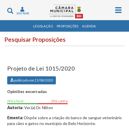
Togg
Toggle
ENTRAR
navig
navigation
LEGISLAÇÃO
PROPOSIÇÕES
AGENDA
Pesquisar Proposições
Projeto de Lei 1015/2020
publicado em 21/08/2020
Opiniões encerradas
0 foi a favor
0 foi contra
Autoria:
Ver.(a) Dr. Nilton
Ementa:
Dispõe sobre a criação do banco de sangue veterinário
para cães e gatos no município de Belo Horizonte.