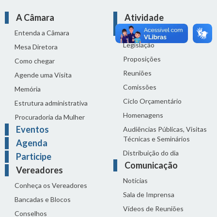
A Câmara
Atividade
Legislativa
Entenda a Câmara
Legislação
Mesa Diretora
Proposições
Como chegar
Reuniões
Agende uma Visita
Comissões
Memória
Ciclo Orçamentário
Estrutura administrativa
Homenagens
Procuradoria da Mulher
Eventos
Audiências Públicas, Visitas
Técnicas e Seminários
Agenda
Distribuição do dia
Participe
Comunicação
Vereadores
Notícias
Conheça os Vereadores
Sala de Imprensa
Bancadas e Blocos
Vídeos de Reuniões
Conselhos