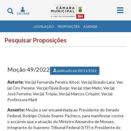
Togg
Toggle
ENTRAR
navig
navigation
LEGISLAÇÃO
PROPOSIÇÕES
AGENDA
Pesquisar Proposições
Moção 49/2022
publicado em 30/11/2022
Autoria:
Ver.(a) Fernanda Pereira Altoé; Ver.(a) Braulio Lara; Ver.
(a) Ciro Pereira; Ver.(a) Flávia Borja; Ver.(a) Irlan Melo; Ver.(a)
José Ferreira; Ver.(a) Trópia; Ver.(a) Marcos Crispim; Ver.(a)
Professora Marli
Assunto:
Moção a ser encaminhada ao Presidente do Senado
Federal, Rodrigo Otávio Soares Pacheco, para manifestar contra
o escárnio que a atuação do Ministro Alexandre de Moraes,
integrante do Supremo Tribunal Federal (STF) e Presidente do