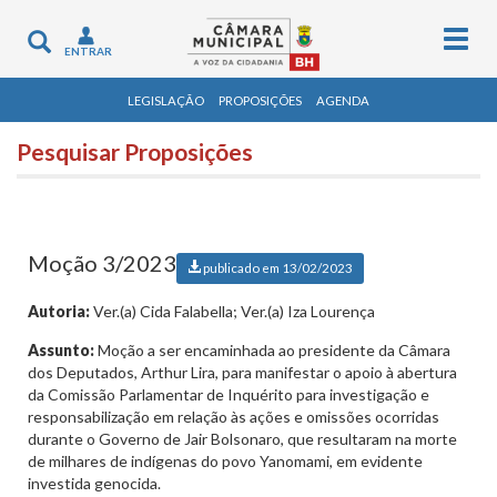
Togg
Toggle
ENTRAR
navig
navigation
LEGISLAÇÃO
PROPOSIÇÕES
AGENDA
Pesquisar Proposições
Moção 3/2023
publicado em 13/02/2023
Autoria:
Ver.(a) Cida Falabella; Ver.(a) Iza Lourença
Assunto:
Moção a ser encaminhada ao presidente da Câmara
dos Deputados, Arthur Lira, para manifestar o apoio à abertura
da Comissão Parlamentar de Inquérito para investigação e
responsabilização em relação às ações e omissões ocorridas
durante o Governo de Jair Bolsonaro, que resultaram na morte
de milhares de indígenas do povo Yanomami, em evidente
investida genocida.