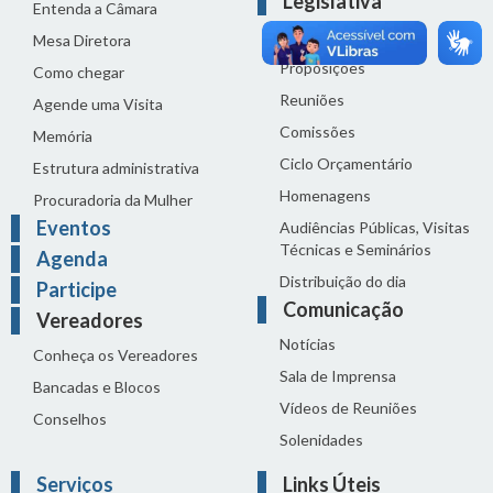
Legislativa
Entenda a Câmara
Legislação
Mesa Diretora
Proposições
Como chegar
Reuniões
Agende uma Visita
Comissões
Memória
Ciclo Orçamentário
Estrutura administrativa
Homenagens
Procuradoria da Mulher
Eventos
Audiências Públicas, Visitas
Técnicas e Seminários
Agenda
Distribuição do dia
Participe
Comunicação
Vereadores
Notícias
Conheça os Vereadores
Sala de Imprensa
Bancadas e Blocos
Vídeos de Reuniões
Conselhos
Solenidades
Serviços
Links Úteis