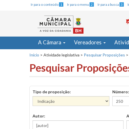
Ir para o conteúdo
1
Ir para o menu
2
Ir para a busca
3
A Câmara
Vereadores
Ativi
Início
>
Atividade legislativa
>
Pesquisar Proposições
>
Pesquisar Proposiçõe
Tipo de proposição:
Número:
Autor:
A