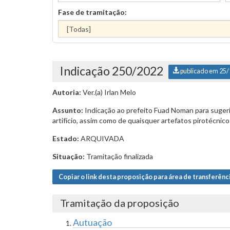
Fase de tramitação:
Indicação 250/2022
publicado em 25
Autoria:
Ver.(a) Irlan Melo
Assunto:
Indicação ao prefeito Fuad Noman para sugerir
artifício, assim como de quaisquer artefatos pirotécnic
Estado:
ARQUIVADA
Situação:
Tramitação finalizada
Copiar o link desta proposição para área de transferênc
Tramitação da proposição
Autuação