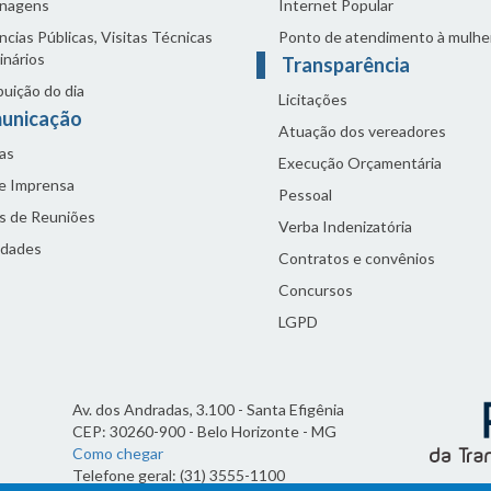
nagens
Internet Popular
cias Públicas, Visitas Técnicas
Ponto de atendimento à mulhe
inários
Transparência
buição do dia
Licitações
unicação
Atuação dos vereadores
as
Execução Orçamentária
de Imprensa
Pessoal
s de Reuniões
Verba Indenizatória
idades
Contratos e convênios
Concursos
LGPD
Av. dos Andradas, 3.100 - Santa Efigênia
CEP: 30260-900 - Belo Horizonte - MG
Como chegar
Telefone geral: (31) 3555-1100