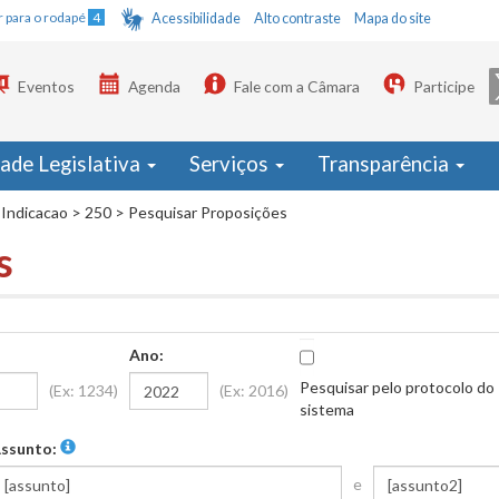
Ir para o rodapé
4
Acessibilidade
Alto contraste
Mapa do site
Eventos
Agenda
Fale com a Câmara
Participe
dade Legislativa
Serviços
Transparência
Indicacao
>
250
>
Pesquisar Proposições
s
Ano:
Pesquisar pelo protocolo do
(Ex: 1234)
(Ex: 2016)
sistema
ssunto:
e