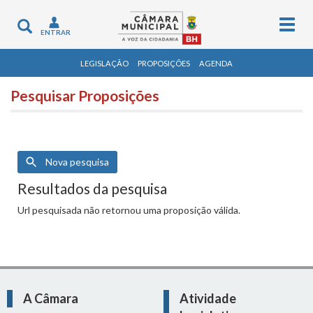
Togg
Toggle
ENTRAR
navig
navigation
LEGISLAÇÃO
PROPOSIÇÕES
AGENDA
Pesquisar Proposições
Nova pesquisa
Resultados da pesquisa
Url pesquisada não retornou uma proposição válida.
A Câmara
Atividade