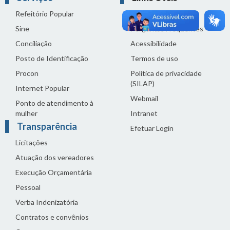
Refeitório Popular
Fale com a Câmara
Sine
Perguntas Frequentes
Conciliação
Acessibilidade
Posto de Identificação
Termos de uso
Procon
Política de privacidade
(SILAP)
Internet Popular
Webmail
Ponto de atendimento à
mulher
Intranet
Transparência
Efetuar Login
Licitações
Atuação dos vereadores
Execução Orçamentária
Pessoal
Verba Indenizatória
Contratos e convênios