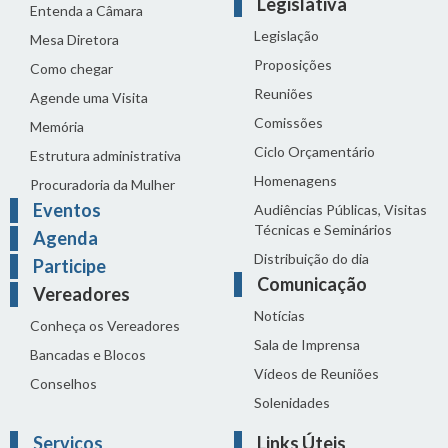
Legislativa
Entenda a Câmara
Legislação
Mesa Diretora
Proposições
Como chegar
Reuniões
Agende uma Visita
Comissões
Memória
Ciclo Orçamentário
Estrutura administrativa
Homenagens
Procuradoria da Mulher
Eventos
Audiências Públicas, Visitas
Técnicas e Seminários
Agenda
Distribuição do dia
Participe
Comunicação
Vereadores
Notícias
Conheça os Vereadores
Sala de Imprensa
Bancadas e Blocos
Vídeos de Reuniões
Conselhos
Solenidades
Serviços
Links Úteis