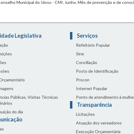
onselho Municipal do Idoso - CMI. Junho. Mês de prevenção e de conscie
idade Legislativa
Serviços
lação
Refeitório Popular
sições
Sine
ões
Conciliação
sões
Posto de Identificação
 Orçamentário
Procon
nagens
Internet Popular
cias Públicas, Visitas Técnicas
Ponto de atendimento à mulhe
inários
Transparência
buição do dia
Licitações
unicação
Atuação dos vereadores
as
Execução Orçamentária