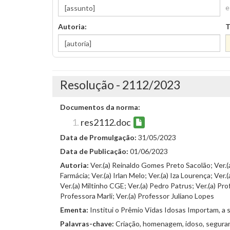
e
Autoria:
T
Resolução - 2112/2023
Documentos da norma:
res2112.doc
Data de Promulgação:
31/05/2023
Data de Publicação:
01/06/2023
Autoria:
Ver.(a) Reinaldo Gomes Preto Sacolão; Ver.(a) B
Farmácia; Ver.(a) Irlan Melo; Ver.(a) Iza Lourença; Ver
Ver.(a) Miltinho CGE; Ver.(a) Pedro Patrus; Ver.(a) Pr
Professora Marli; Ver.(a) Professor Juliano Lopes
Ementa:
Institui o Prêmio Vidas Idosas Importam, a
Palavras-chave:
Criação, homenagem, idoso, seguran