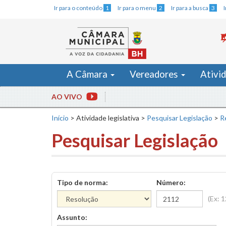
Ir para o conteúdo
1
Ir para o menu
2
Ir para a busca
3
A Câmara
Vereadores
Ativi
AO VIVO
Início
>
Atividade legislativa
>
Pesquisar Legislação
>
R
Pesquisar Legislação
Tipo de norma:
Número:
(Ex: 
Assunto: