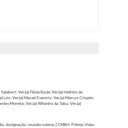
Salabert; Ver.(a) Flávia Borja; Ver.(a) Helinho da
(a) Léo; Ver.(a) Macaé Evaristo; Ver.(a) Marcos Crispim;
esley Moreira; Ver.(a) Wilsinho da Tabu; Ver.(a)
ão, designação, reunião solene, [ CMBH. Prêmio Vidas