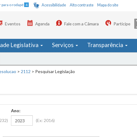
Ir para o rodapé
4
Acessibilidade
Alto contraste
Mapa do site
Eventos
Agenda
Fale com a Câmara
Participe
dade Legislativa
Serviços
Transparência
esolucao
>
2112
>
Pesquisar Legislação
Ano:
1232)
(Ex: 2016)