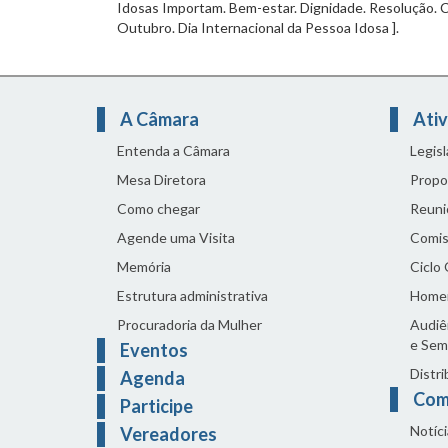
Idosas Importam. Bem-estar. Dignidade. Resolução. C
Outubro. Dia Internacional da Pessoa Idosa ].
A Câmara
Ativ
Entenda a Câmara
Legis
Mesa Diretora
Propo
Como chegar
Reuni
Agende uma Visita
Comis
Memória
Ciclo
Estrutura administrativa
Home
Procuradoria da Mulher
Audiên
e Sem
Eventos
Distri
Agenda
Com
Participe
Notíci
Vereadores