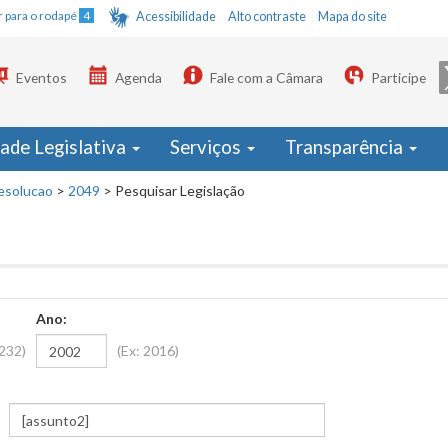
Ir para o rodapé
4
Acessibilidade
Alto contraste
Mapa do site
Eventos
Agenda
Fale com a Câmara
Participe
dade Legislativa
Serviços
Transparência
esolucao
>
2049
>
Pesquisar Legislação
Ano:
1232)
(Ex: 2016)