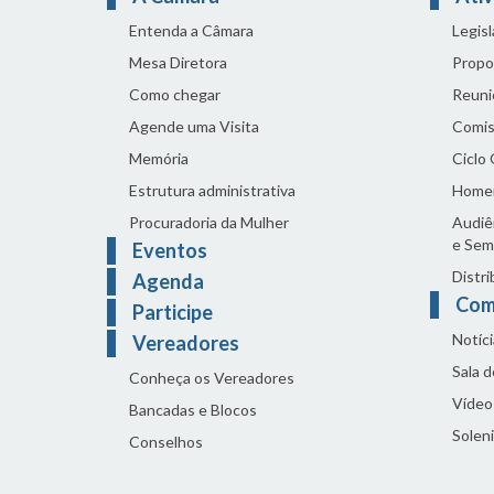
Entenda a Câmara
Legis
Mesa Diretora
Propo
Como chegar
Reuni
Agende uma Visita
Comis
Memória
Ciclo
Estrutura administrativa
Home
Procuradoria da Mulher
Audiên
e Sem
Eventos
Distri
Agenda
Com
Participe
Notíci
Vereadores
Sala 
Conheça os Vereadores
Vídeo
Bancadas e Blocos
Solen
Conselhos