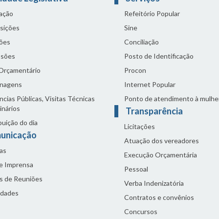
lação
Refeitório Popular
sições
Sine
ões
Conciliação
sões
Posto de Identificação
 Orçamentário
Procon
nagens
Internet Popular
cias Públicas, Visitas Técnicas
Ponto de atendimento à mulhe
inários
Transparência
buição do dia
Licitações
unicação
Atuação dos vereadores
as
Execução Orçamentária
de Imprensa
Pessoal
s de Reuniões
Verba Indenizatória
idades
Contratos e convênios
Concursos