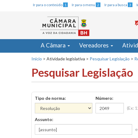
Ir para o conteúdo
1
Ir para o menu
2
Ir para a busca
3
A Câmara
Vereadores
Ativi
Início
>
Atividade legislativa
>
Pesquisar Legislação
>
R
Pesquisar Legislação
Tipo de norma:
Número:
(Ex: 
Assunto:
e