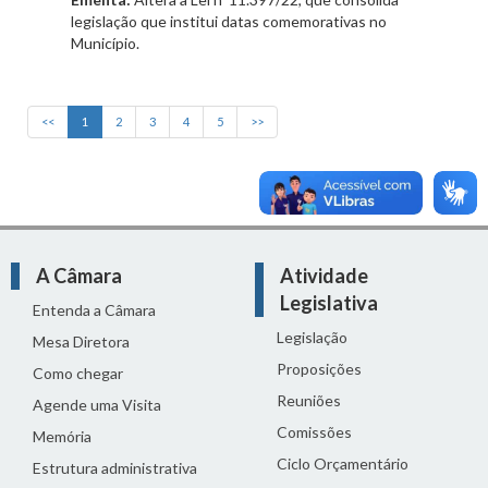
legislação que institui datas comemorativas no
Município.
<<
1
2
3
4
5
>>
A Câmara
Atividade
Legislativa
Entenda a Câmara
Legislação
Mesa Diretora
Proposições
Como chegar
Reuniões
Agende uma Visita
Comissões
Memória
Ciclo Orçamentário
Estrutura administrativa