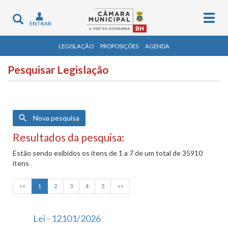
Togg
Toggle
ENTRAR
navig
navigation
LEGISLAÇÃO
PROPOSIÇÕES
AGENDA
Pesquisar Legislação
Nova pesquisa
Resultados da pesquisa:
Estão sendo exibidos os itens de 1 a 7 de um total de 35910
itens
<<
1
2
3
4
5
>>
Lei - 12101/2026