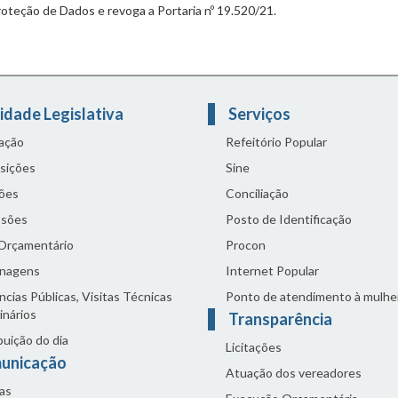
oteção de Dados e revoga a Portaria nº 19.520/21.
idade Legislativa
Serviços
lação
Refeitório Popular
sições
Sine
ões
Conciliação
sões
Posto de Identificação
 Orçamentário
Procon
nagens
Internet Popular
cias Públicas, Visitas Técnicas
Ponto de atendimento à mulhe
inários
Transparência
buição do dia
Licitações
unicação
Atuação dos vereadores
as