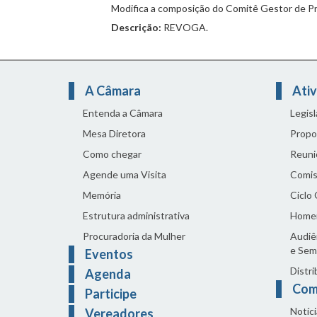
Modifica a composição do Comitê Gestor de Pr
Descrição:
REVOGA.
A Câmara
Ativ
Entenda a Câmara
Legis
Mesa Diretora
Propo
Como chegar
Reuni
Agende uma Visita
Comis
Memória
Ciclo
Estrutura administrativa
Home
Procuradoria da Mulher
Audiên
e Sem
Eventos
Distri
Agenda
Com
Participe
Notíci
Vereadores