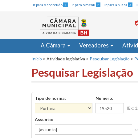
Ir para o conteúdo
1
Ir para o menu
2
Ir para a busca
3
A Câmara
Vereadores
Ativi
Início
>
Atividade legislativa
>
Pesquisar Legislação
>
P
Pesquisar Legislação
Tipo de norma:
Número:
(Ex: 
Assunto:
e