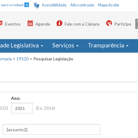
Ir para o rodapé
4
Acessibilidade
Alto contraste
Mapa do site
Eventos
Agenda
Fale com a Câmara
Participe
dade Legislativa
Serviços
Transparência
ortaria
>
19520
>
Pesquisar Legislação
Ano:
1232)
(Ex: 2016)