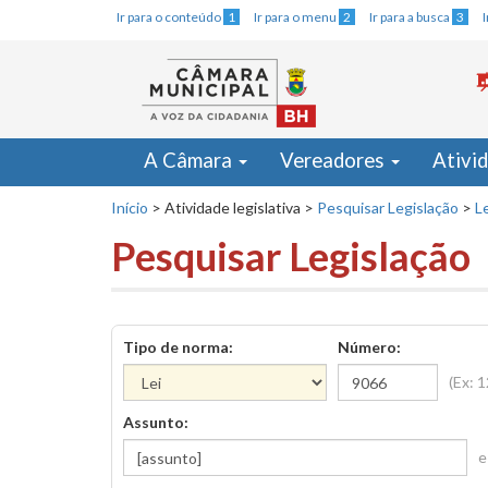
Ir para o conteúdo
1
Ir para o menu
2
Ir para a busca
3
A Câmara
Vereadores
Ativi
Início
>
Atividade legislativa
>
Pesquisar Legislação
>
Le
Pesquisar Legislação
Tipo de norma:
Número:
(Ex: 
Assunto:
e