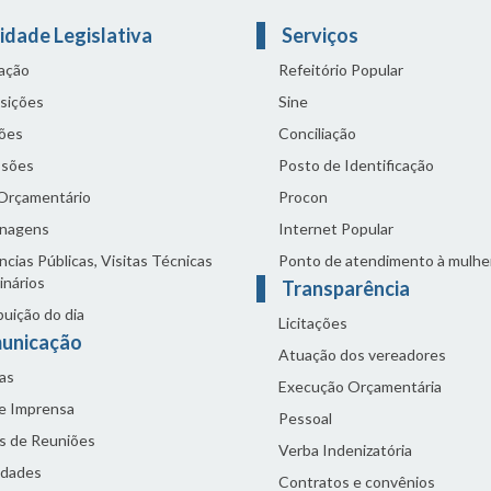
idade Legislativa
Serviços
lação
Refeitório Popular
sições
Sine
ões
Conciliação
sões
Posto de Identificação
 Orçamentário
Procon
nagens
Internet Popular
cias Públicas, Visitas Técnicas
Ponto de atendimento à mulhe
inários
Transparência
buição do dia
Licitações
unicação
Atuação dos vereadores
as
Execução Orçamentária
de Imprensa
Pessoal
s de Reuniões
Verba Indenizatória
idades
Contratos e convênios