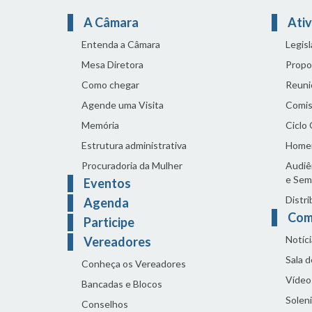
A Câmara
Ativ
Entenda a Câmara
Legis
Mesa Diretora
Propo
Como chegar
Reuni
Agende uma Visita
Comis
Memória
Ciclo
Estrutura administrativa
Home
Procuradoria da Mulher
Audiên
e Sem
Eventos
Distri
Agenda
Com
Participe
Notíci
Vereadores
Sala 
Conheça os Vereadores
Vídeo
Bancadas e Blocos
Solen
Conselhos