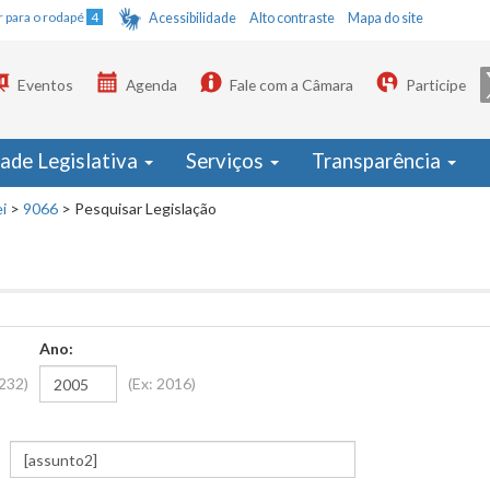
Ir para o rodapé
4
Acessibilidade
Alto contraste
Mapa do site
Eventos
Agenda
Fale com a Câmara
Participe
dade Legislativa
Serviços
Transparência
i
>
9066
>
Pesquisar Legislação
Ano:
1232)
(Ex: 2016)