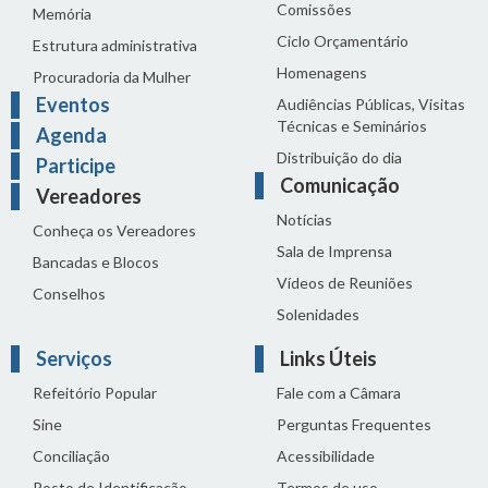
Comissões
Memória
Ciclo Orçamentário
Estrutura administrativa
Homenagens
Procuradoria da Mulher
Eventos
Audiências Públicas, Visitas
Técnicas e Seminários
Agenda
Distribuição do dia
Participe
Comunicação
Vereadores
Notícias
Conheça os Vereadores
Sala de Imprensa
Bancadas e Blocos
Vídeos de Reuniões
Conselhos
Solenidades
Serviços
Links Úteis
Refeitório Popular
Fale com a Câmara
Sine
Perguntas Frequentes
Conciliação
Acessibilidade
Posto de Identificação
Termos de uso