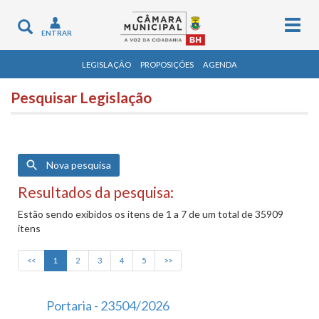
Togg
Toggle
ENTRAR
navig
navigation
LEGISLAÇÃO
PROPOSIÇÕES
AGENDA
Pesquisar Legislação
Nova pesquisa
Resultados da pesquisa:
Estão sendo exibidos os itens de 1 a 7 de um total de 35909
itens
<<
1
2
3
4
5
>>
Portaria - 23504/2026