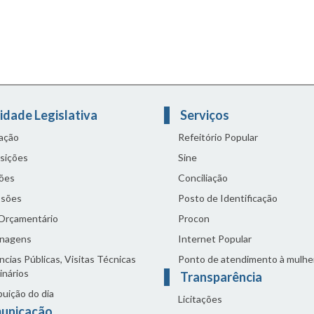
idade Legislativa
Serviços
lação
Refeitório Popular
sições
Sine
ões
Conciliação
sões
Posto de Identificação
 Orçamentário
Procon
nagens
Internet Popular
cias Públicas, Visitas Técnicas
Ponto de atendimento à mulhe
inários
Transparência
buição do dia
Licitações
unicação