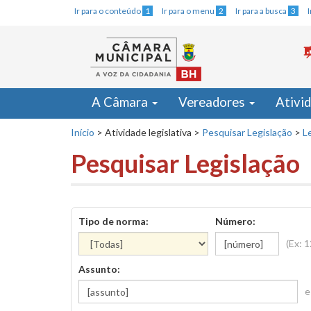
Ir para o conteúdo
1
Ir para o menu
2
Ir para a busca
3
A Câmara
Vereadores
Ativi
Início
>
Atividade legislativa
>
Pesquisar Legislação
>
Le
Pesquisar Legislação
Tipo de norma:
Número:
(Ex: 
Assunto:
e