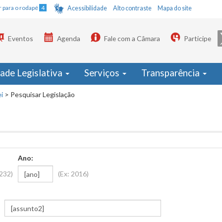
Ir para o rodapé
4
Acessibilidade
Alto contraste
Mapa do site
Eventos
Agenda
Fale com a Câmara
Participe
dade Legislativa
Serviços
Transparência
i
>
Pesquisar Legislação
Ano:
1232)
(Ex: 2016)