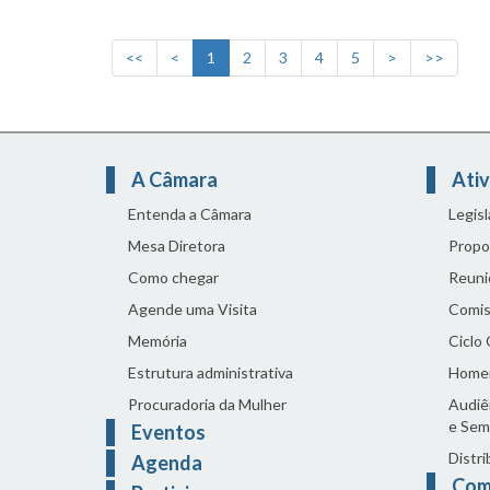
<<
<
1
2
3
4
5
>
>>
A Câmara
Ativ
Entenda a Câmara
Legis
Mesa Diretora
Propo
Como chegar
Reuni
Agende uma Visita
Comis
Memória
Ciclo
Estrutura administrativa
Home
Procuradoria da Mulher
Audiên
e Sem
Eventos
Distri
Agenda
Com