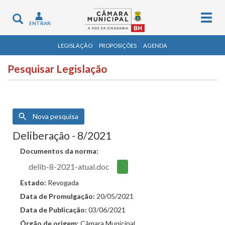
Togg
Toggle
ENTRAR
navig
navigation
LEGISLAÇÃO
PROPOSIÇÕES
AGENDA
Pesquisar Legislação
Nova pesquisa
Deliberação - 8/2021
Documentos da norma:
delib-8-2021-atual.doc
Estado:
Revogada
Data de Promulgação:
20/05/2021
Data de Publicação:
03/06/2021
Órgão de origem:
Câmara Municipal