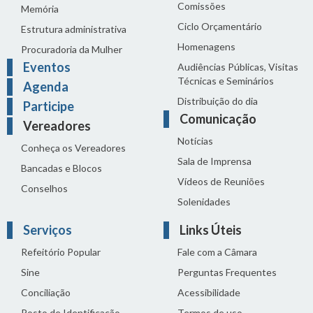
Comissões
Memória
Ciclo Orçamentário
Estrutura administrativa
Homenagens
Procuradoria da Mulher
Eventos
Audiências Públicas, Visitas
Técnicas e Seminários
Agenda
Distribuição do dia
Participe
Comunicação
Vereadores
Notícias
Conheça os Vereadores
Sala de Imprensa
Bancadas e Blocos
Vídeos de Reuniões
Conselhos
Solenidades
Serviços
Links Úteis
Refeitório Popular
Fale com a Câmara
Sine
Perguntas Frequentes
Conciliação
Acessibilidade
Posto de Identificação
Termos de uso