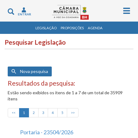
Togg
Toggle
ENTRAR
navig
navigation
LEGISLAÇÃO
PROPOSIÇÕES
AGENDA
Pesquisar Legislação
Nova pesquisa
Resultados da pesquisa:
Estão sendo exibidos os itens de 1 a 7 de um total de 35909
itens
<<
1
2
3
4
5
>>
Portaria - 23504/2026