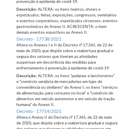
prevenção à epidemia de covid-19.
Descrição:
ALTERA: os itens teatros, shows e
espetáculos; feiras, exposições, congressos, seminários
e eventos corporativos; espetáculos circenses; eventos
gastronômicos do Anexo II. ACRESCENTA: o item
demais eventos esportivos ao Anexo II.
Decreto - 17738/2021
Altera os Anexos I e II do Decreto nº 17.361, de 22 de
maio de 2020, que dispõe sobre a reabertura gradual e
segura dos setores que tiveram as atividades
suspensas em decorrência das medidas para
enfrentamento e prevenção à epidemia de covid-19.
Descrição:
ALTERA: os itens "padarias e lanchonetes"
e "comércio varejista de mercadorias em lojas de
conveniência ou similares" do Anexo I; os itens "serviços
de alimentação, para consumo no local" e "comércio de
alimentos em veículo automotor e em veículo de tração
humana" do Anexo II.
Decreto - 17714/2021
Altera o Anexo II do Decreto nº 17.361, de 22 de maio
de 2020, que dispõe sobre a reabertura gradual e segura
dos setores que tiveram as atividades suspensas em