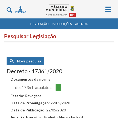
Togg
Toggle
ENTRAR
navig
navigation
LEGISLAÇÃO
PROPOSIÇÕES
AGENDA
Pesquisar Legislação
Nova pesquisa
Decreto - 17361/2020
Documentos da norma:
dec17361-atual.doc
Estado:
Revogada
Data de Promulgação:
22/05/2020
Data de Publicação:
22/05/2020
Autoria:
Executivo. Prefeito Alexandre Kalil.