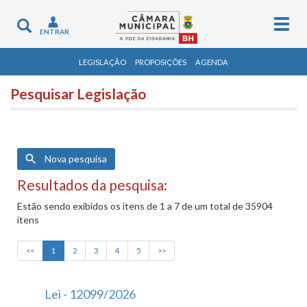
Togg
Toggle
ENTRAR
navig
navigation
LEGISLAÇÃO
PROPOSIÇÕES
AGENDA
Pesquisar Legislação
Nova pesquisa
Resultados da pesquisa:
Estão sendo exibidos os itens de 1 a 7 de um total de 35904
itens
<<
1
2
3
4
5
>>
Lei - 12099/2026