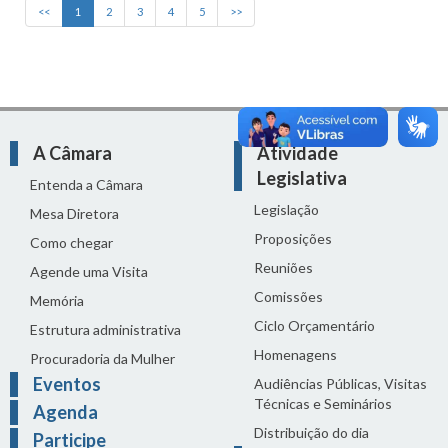
<<
1
2
3
4
5
>>
A Câmara
Atividade
Legislativa
Entenda a Câmara
Legislação
Mesa Diretora
Proposições
Como chegar
Reuniões
Agende uma Visita
Comissões
Memória
Ciclo Orçamentário
Estrutura administrativa
Homenagens
Procuradoria da Mulher
Eventos
Audiências Públicas, Visitas
Técnicas e Seminários
Agenda
Distribuição do dia
Participe