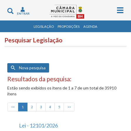
Togg
Toggle
ENTRAR
navig
navigation
LEGISLAÇÃO
PROPOSIÇÕES
AGENDA
Pesquisar Legislação
Nova pesquisa
Resultados da pesquisa:
Estão sendo exibidos os itens de 1 a 7 de um total de 35910
itens
<<
1
2
3
4
5
>>
Lei - 12101/2026