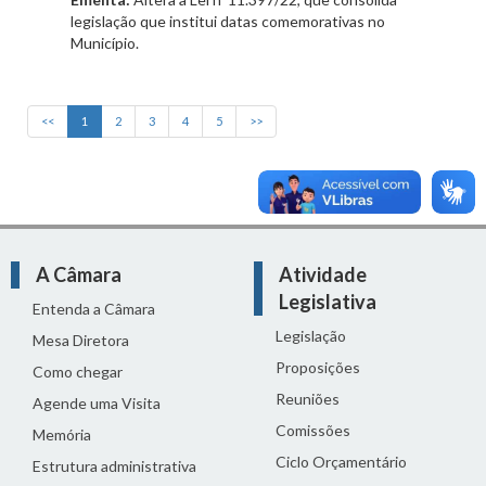
legislação que institui datas comemorativas no
Município.
<<
1
2
3
4
5
>>
A Câmara
Atividade
Legislativa
Entenda a Câmara
Legislação
Mesa Diretora
Proposições
Como chegar
Reuniões
Agende uma Visita
Comissões
Memória
Ciclo Orçamentário
Estrutura administrativa