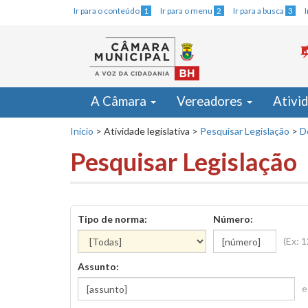
Ir para o conteúdo
1
Ir para o menu
2
Ir para a busca
3
A Câmara
Vereadores
Ativi
Início
>
Atividade legislativa
>
Pesquisar Legislação
>
D
Pesquisar Legislação
Tipo de norma:
Número:
(Ex: 
Assunto:
e