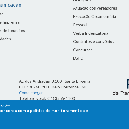
unicação
Atuação dos vereadores
as
Execução Orçamentária
de Imprensa
Pessoal
s de Reuniões
Verba Indenizatória
idades
Contratos e convênios
Concursos
LGPD
Av. dos Andradas, 3.100 - Santa Efigênia
CEP: 30260-900 - Belo Horizonte - MG
Como chegar
Telefone geral: (31) 3555-1100
Horário de funcionamento:
egação.
7h às 19h
ê concorda com a política de monitoramento de