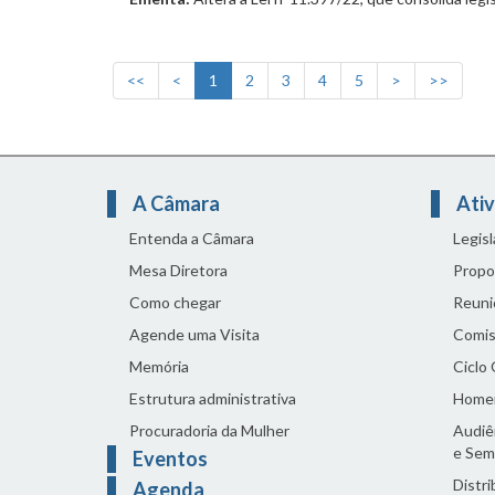
<<
<
1
2
3
4
5
>
>>
A Câmara
Ativ
Entenda a Câmara
Legis
Mesa Diretora
Propo
Como chegar
Reuni
Agende uma Visita
Comis
Memória
Ciclo
Estrutura administrativa
Home
Procuradoria da Mulher
Audiên
e Sem
Eventos
Distri
Agenda