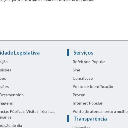
idade Legislativa
Serviços
lação
Refeitório Popular
sições
Sine
ões
Conciliação
sões
Posto de Identificação
 Orçamentário
Procon
nagens
Internet Popular
cias Públicas, Visitas Técnicas
Ponto de atendimento à mulhe
inários
Transparência
buição do dia
Licitações