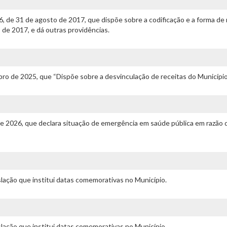
76, de 31 de agosto de 2017, que dispõe sobre a codificação e a forma 
o de 2017, e dá outras providências.
ro de 2025, que “Dispõe sobre a desvinculação de receitas do Município.
 de 2026, que declara situação de emergência em saúde pública em razão
islação que institui datas comemorativas no Município.
islação que institui datas comemorativas no Município.