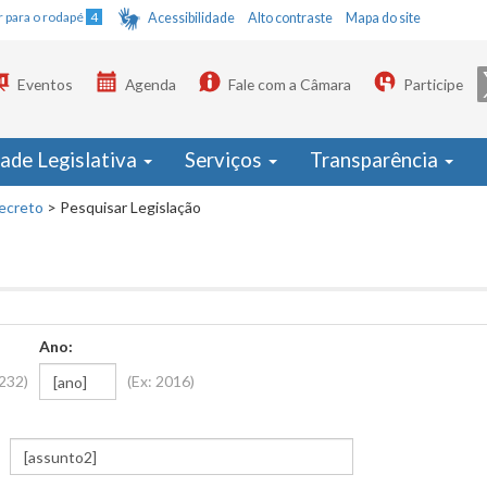
Ir para o rodapé
4
Acessibilidade
Alto contraste
Mapa do site
Eventos
Agenda
Fale com a Câmara
Participe
dade Legislativa
Serviços
Transparência
ecreto
>
Pesquisar Legislação
Ano:
1232)
(Ex: 2016)