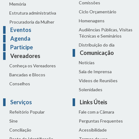
Comissões
Memória
Ciclo Orçamentário
Estrutura administrativa
Homenagens
Procuradoria da Mulher
Eventos
Audiências Públicas, Visitas
Técnicas e Seminários
Agenda
Distribuição do dia
Participe
Comunicação
Vereadores
Notícias
Conheça os Vereadores
Sala de Imprensa
Bancadas e Blocos
Vídeos de Reuniões
Conselhos
Solenidades
Serviços
Links Úteis
Refeitório Popular
Fale com a Câmara
Sine
Perguntas Frequentes
Conciliação
Acessibilidade
Posto de Identificação
Termos de uso