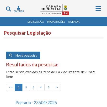
Togg
Toggle
ENTRAR
navig
navigation
LEGISLAÇÃO
PROPOSIÇÕES
AGENDA
Pesquisar Legislação
Nova pesquisa
Resultados da pesquisa:
Estão sendo exibidos os itens de 1 a 7 de um total de 35909
itens
<<
1
2
3
4
5
>>
Portaria - 23504/2026