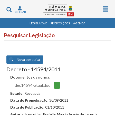
Togg
Toggle
ENTRAR
navig
navigation
LEGISLAÇÃO
PROPOSIÇÕES
AGENDA
Pesquisar Legislação
Nova pesquisa
Decreto - 14594/2011
Documentos da norma:
dec14594-atual.doc
Estado:
Revogada
Data de Promulgação:
30/09/2011
Data de Publicação:
01/10/2011
Autoria:
Executivo. Prefeito Marcio Araujo de Lacerda.