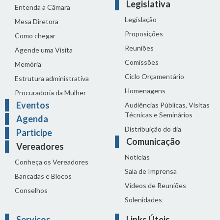
Legislativa
Entenda a Câmara
Legislação
Mesa Diretora
Proposições
Como chegar
Reuniões
Agende uma Visita
Comissões
Memória
Ciclo Orçamentário
Estrutura administrativa
Homenagens
Procuradoria da Mulher
Eventos
Audiências Públicas, Visitas
Técnicas e Seminários
Agenda
Distribuição do dia
Participe
Comunicação
Vereadores
Notícias
Conheça os Vereadores
Sala de Imprensa
Bancadas e Blocos
Vídeos de Reuniões
Conselhos
Solenidades
Serviços
Links Úteis