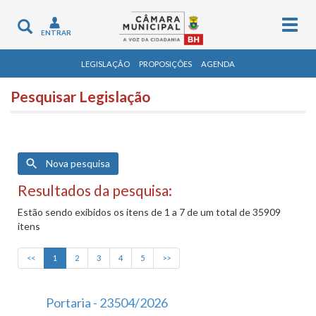
Togg
Toggle
ENTRAR
navig
navigation
LEGISLAÇÃO
PROPOSIÇÕES
AGENDA
Pesquisar Legislação
Nova pesquisa
Resultados da pesquisa:
Estão sendo exibidos os itens de 1 a 7 de um total de 35909
itens
<<
1
2
3
4
5
>>
Portaria - 23504/2026