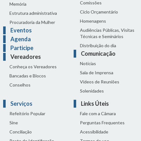
Comissões
Memória
Ciclo Orçamentário
Estrutura administrativa
Homenagens
Procuradoria da Mulher
Eventos
Audiências Públicas, Visitas
Técnicas e Seminários
Agenda
Distribuição do dia
Participe
Comunicação
Vereadores
Notícias
Conheça os Vereadores
Sala de Imprensa
Bancadas e Blocos
Vídeos de Reuniões
Conselhos
Solenidades
Serviços
Links Úteis
Refeitório Popular
Fale com a Câmara
Sine
Perguntas Frequentes
Conciliação
Acessibilidade
Posto de Identificação
Termos de uso