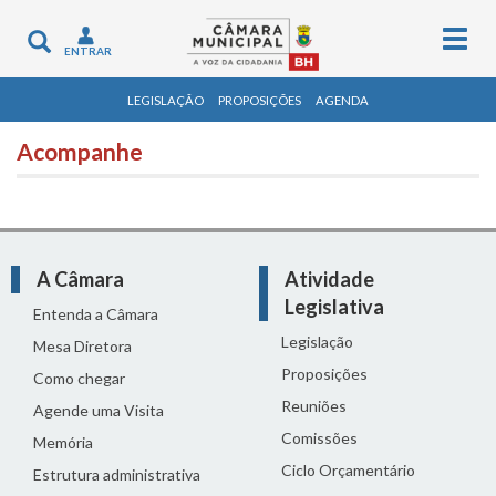
Togg
Toggle
ENTRAR
navig
navigation
LEGISLAÇÃO
PROPOSIÇÕES
AGENDA
Acompanhe
A Câmara
Atividade
Legislativa
Entenda a Câmara
Legislação
Mesa Diretora
Proposições
Como chegar
Reuniões
Agende uma Visita
Comissões
Memória
Ciclo Orçamentário
Estrutura administrativa