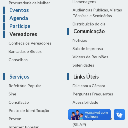
Homenagens
Procuradoria da Mulher
Eventos
Audiências Públicas, Visitas
Técnicas e Seminários
Agenda
Distribuição do dia
Participe
Comunicação
Vereadores
Notícias
Conheça os Vereadores
Sala de Imprensa
Bancadas e Blocos
Vídeos de Reuniões
Conselhos
Solenidades
Serviços
Links Úteis
Refeitório Popular
Fale com a Câmara
Sine
Perguntas Frequentes
Conciliação
Acessibilidade
Posto de Identificação
Termos de uso
Procon
Política de privacidade
(SILAP)
Internet Popular