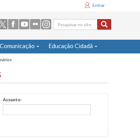
Entrar
Formulário
de busca
Comunicação
Educação Cidadã
inários
s
Assunto: