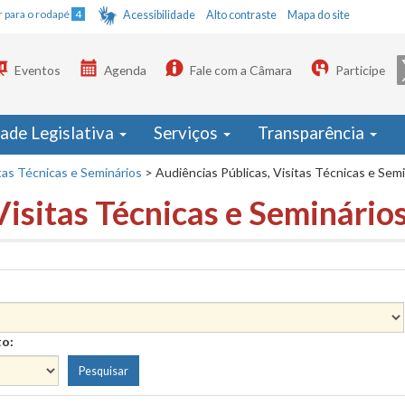
Ir para o rodapé
4
Acessibilidade
Alto contraste
Mapa do site
Eventos
Agenda
Fale com a Câmara
Participe
dade Legislativa
Serviços
Transparência
tas Técnicas e Seminários
>
Audiências Públicas, Visitas Técnicas e Sem
Visitas Técnicas e Seminário
to: