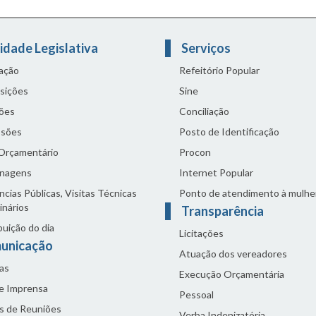
idade Legislativa
Serviços
lação
Refeitório Popular
sições
Sine
ões
Conciliação
sões
Posto de Identificação
 Orçamentário
Procon
nagens
Internet Popular
cias Públicas, Visitas Técnicas
Ponto de atendimento à mulhe
inários
Transparência
buição do dia
Licitações
unicação
Atuação dos vereadores
as
Execução Orçamentária
de Imprensa
Pessoal
s de Reuniões
Verba Indenizatória