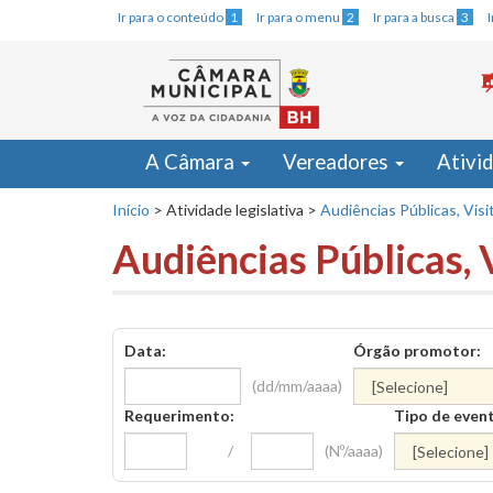
Ir para o conteúdo
1
Ir para o menu
2
Ir para a busca
3
A Câmara
Vereadores
Ativi
Início
>
Atividade legislativa
>
Audiências Públicas, Visi
Audiências Públicas, 
Data:
Órgão promotor:
(dd/mm/aaaa)
Requerimento:
Tipo de even
/
(Nº/aaaa)