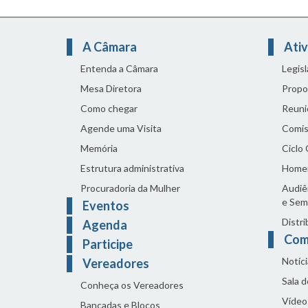
A Câmara
Ativ
Entenda a Câmara
Legis
Mesa Diretora
Propo
Como chegar
Reuni
Agende uma Visita
Comis
Memória
Ciclo
Estrutura administrativa
Home
Procuradoria da Mulher
Audiên
e Sem
Eventos
Distri
Agenda
Com
Participe
Notíci
Vereadores
Sala 
Conheça os Vereadores
Vídeo
Bancadas e Blocos