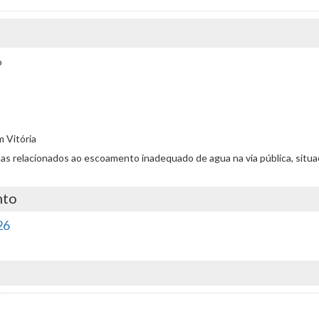
o
m Vitória
blemas relacionados ao escoamento inadequado de agua na via pública, sit
nto
26