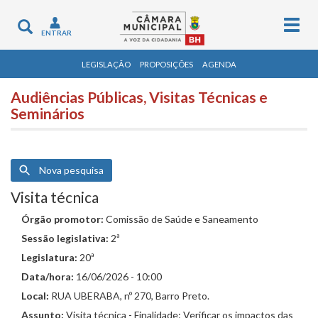
Togg
Toggle
ENTRAR
navig
navigation
LEGISLAÇÃO
PROPOSIÇÕES
AGENDA
Audiências Públicas, Visitas Técnicas e
Seminários
Nova pesquisa
Visita técnica
Órgão promotor:
Comissão de Saúde e Saneamento
Sessão legislativa:
2ª
Legislatura:
20ª
Data/hora:
16/06/2026 - 10:00
Local:
RUA UBERABA, nº 270, Barro Preto.
Assunto:
Visita técnica - Finalidade: Verificar os impactos das