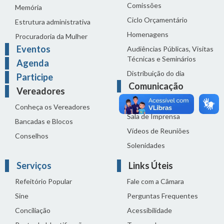
Comissões
Memória
Ciclo Orçamentário
Estrutura administrativa
Homenagens
Procuradoria da Mulher
Eventos
Audiências Públicas, Visitas
Técnicas e Seminários
Agenda
Distribuição do dia
Participe
Comunicação
Vereadores
Notícias
Conheça os Vereadores
Sala de Imprensa
Bancadas e Blocos
Vídeos de Reuniões
Conselhos
Solenidades
Serviços
Links Úteis
Refeitório Popular
Fale com a Câmara
Sine
Perguntas Frequentes
Conciliação
Acessibilidade