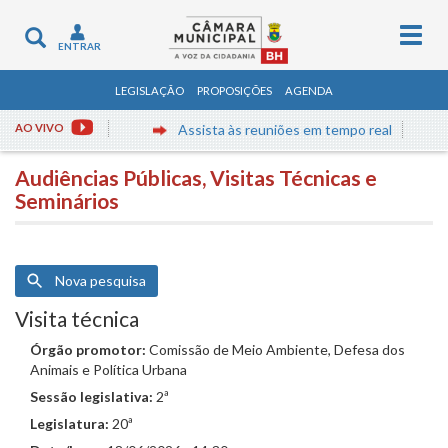
Togg
Toggle
ENTRAR
navig
navigation
LEGISLAÇÃO
PROPOSIÇÕES
AGENDA
AO VIVO
Assista às reuniões em tempo real
Audiências Públicas, Visitas Técnicas e
Seminários
Nova pesquisa
Visita técnica
Órgão promotor:
Comissão de Meio Ambiente, Defesa dos
Animais e Política Urbana
Sessão legislativa:
2ª
Legislatura:
20ª