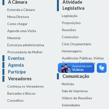
A Câmara
Atividade
Legislativa
Entenda a Câmara
Legislação
Mesa Diretora
Proposições
Como chegar
Reuniões
Agende uma Visita
Comissões
Memória
Ciclo Orçamentário
Estrutura administrativa
Homenagens
Procuradoria da Mulher
Eventos
Audiências Públicas, Visitas
Técnicas e Seminários
Agenda
Distribuição do dia
Participe
Comunicação
Vereadores
Notícias
Conheça os Vereadores
Sala de Imprensa
Bancadas e Blocos
Vídeos de Reuniões
Conselhos
Solenidades