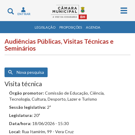
Togg
Toggle
ENTRAR
navig
navigation
LEGISLAÇÃO
PROPOSIÇÕES
AGENDA
Audiências Públicas, Visitas Técnicas e
Seminários
Nova pesquisa
Visita técnica
Órgão promotor:
Comissão de Educação, Ciência,
Tecnologia, Cultura, Desporto, Lazer e Turismo
Sessão legislativa:
2ª
Legislatura:
20ª
Data/hora:
18/06/2026 - 15:30
Local:
Rua Itamirim, 99 - Vera Cruz