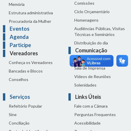
Comissões
Memória
Ciclo Orçamentário
Estrutura administrativa
Homenagens
Procuradoria da Mulher
Eventos
Audiências Públicas, Visitas
Técnicas e Seminários
Agenda
Distribuição do dia
Participe
Comunicação
Vereadores
Notícias
Conheça os Vereadores
Sala de Imprensa
Bancadas e Blocos
Vídeos de Reuniões
Conselhos
Solenidades
Serviços
Links Úteis
Refeitório Popular
Fale com a Câmara
Sine
Perguntas Frequentes
Conciliação
Acessibilidade