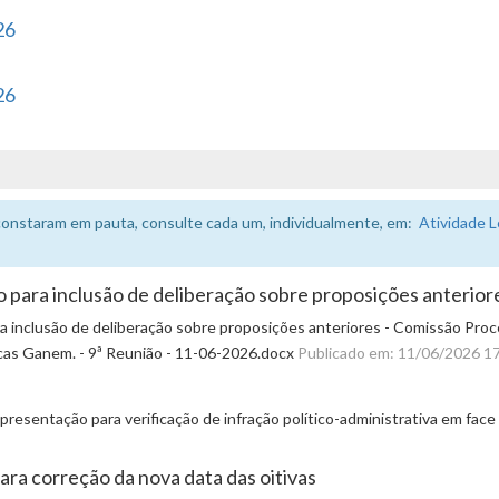
26
26
constaram em pauta, consulte cada um, individualmente, em:
Atividade L
o para inclusão de deliberação sobre proposições anterior
ra inclusão de deliberação sobre proposições anteriores - Comissão Proc
ucas Ganem. - 9ª Reunião - 11-06-2026.docx
Publicado em: 11/06/2026 1
esentação para verificação de infração político-administrativa em fac
ara correção da nova data das oitivas