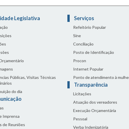
idade Legislativa
Serviços
lação
Refeitório Popular
sições
Sine
ões
Conciliação
sões
Posto de Identificação
 Orçamentário
Procon
nagens
Internet Popular
cias Públicas, Visitas Técnicas
Ponto de atendimento à mulhe
inários
Transparência
buição do dia
Licitações
unicação
Atuação dos vereadores
as
Execução Orçamentária
de Imprensa
Pessoal
s de Reuniões
Verba Indenizatória