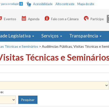
Ir para o rodapé
4
Acessibilidade
Alto contraste
Mapa do site
Eventos
Agenda
Fale com a Câmara
Participe
dade Legislativa
Serviços
Transparência
tas Técnicas e Seminários
>
Audiências Públicas, Visitas Técnicas e Sem
Visitas Técnicas e Seminário
to: