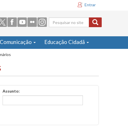
Entrar
Formulário
de busca
Comunicação
Educação Cidadã
inários
s
Assunto: