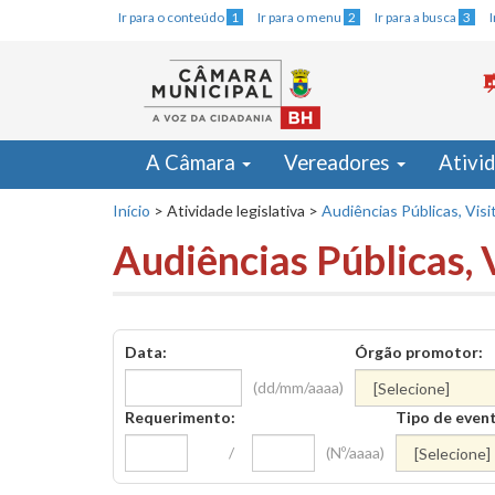
Ir para o conteúdo
1
Ir para o menu
2
Ir para a busca
3
A Câmara
Vereadores
Ativi
Início
>
Atividade legislativa
>
Audiências Públicas, Visi
Audiências Públicas, 
Data:
Órgão promotor:
(dd/mm/aaaa)
Requerimento:
Tipo de even
/
(Nº/aaaa)