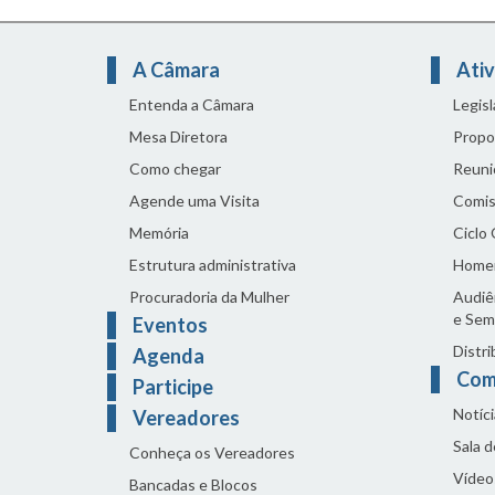
A Câmara
Ativ
Entenda a Câmara
Legis
Mesa Diretora
Propo
Como chegar
Reuni
Agende uma Visita
Comis
Memória
Ciclo
Estrutura administrativa
Home
Procuradoria da Mulher
Audiên
e Sem
Eventos
Distri
Agenda
Com
Participe
Notíci
Vereadores
Sala 
Conheça os Vereadores
Vídeo
Bancadas e Blocos