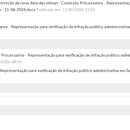
orreção da nova data das oitivas - Comissão Processante - Representação
o - 11-06-2026.docx
Publicado em: 11/06/2026 13:41
te - Representação para verificação de infração político-administrativ
1
rocessante - Representação para verificação de infração político-admin
6/2026 08:50
Representação para verificação de infração político-administrativa em f