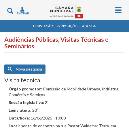
Togg
Toggle
ENTRAR
navig
navigation
LEGISLAÇÃO
PROPOSIÇÕES
AGENDA
Audiências Públicas, Visitas Técnicas e
Seminários
Nova pesquisa
Visita técnica
Órgão promotor:
Comissão de Mobilidade Urbana, Indústria,
Comércio e Serviços
Sessão legislativa:
2ª
Legislatura:
20ª
Data/hora:
16/06/2026 - 10:00
Local:
ponto de encontro na rua Pastor Waldemar Terra, em