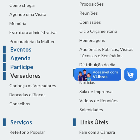
Proposições
Como chegar
Reuniões
Agende uma Visita
Comissões
Memória
Ciclo Orçamentário
Estrutura administrativa
Homenagens
Procuradoria da Mulher
Eventos
Audiências Públicas, Visitas
Técnicas e Seminários
Agenda
Distribuição do dia
Participe
Comunicação
Vereadores
Notícias
Conheça os Vereadores
Sala de Imprensa
Bancadas e Blocos
Vídeos de Reuniões
Conselhos
Solenidades
Serviços
Links Úteis
Refeitório Popular
Fale com a Câmara