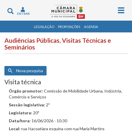
Togg
Toggle
ENTRAR
navig
navigation
LEGISLAÇÃO
PROPOSIÇÕES
AGENDA
Audiências Públicas, Visitas Técnicas e
Seminários
Nova pesquisa
Visita técnica
Órgão promotor:
Comissão de Mobilidade Urbana, Indústria,
Comércio e Serviços
Sessão legislativa:
2ª
Legislatura:
20ª
Data/hora:
16/06/2026 - 10:30
Local:
rua Itacoatiara esquina com rua Maria Martins