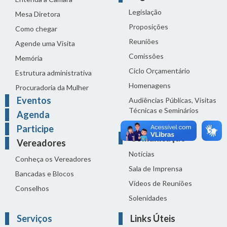
Legislação
Mesa Diretora
Proposições
Como chegar
Reuniões
Agende uma Visita
Comissões
Memória
Ciclo Orçamentário
Estrutura administrativa
Homenagens
Procuradoria da Mulher
Eventos
Audiências Públicas, Visitas
Técnicas e Seminários
Agenda
Distribuição do dia
Participe
Comunicação
Vereadores
Notícias
Conheça os Vereadores
Sala de Imprensa
Bancadas e Blocos
Vídeos de Reuniões
Conselhos
Solenidades
Serviços
Links Úteis